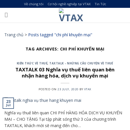
Skip
Về chúng tôi
Cơ hội nghề nghiệp tại VTAX
Tin Tức
to
content
Trang chủ
>
Posts tagged "chi phí khuyến mại"
TAG ARCHIVES:
CHI PHÍ KHUYẾN MẠI
KIẾN THỨC VỀ THUẾ
,
TAXTALK - NHỮNG CÂU CHUYỆN VỀ THUẾ
TAXTALK 03 Nghĩa vụ thuế liên quan bên
nhận hàng hóa, dịch vụ khuyến mại
POSTED ON
23 JULY, 2020
BY
VTAX
23
Jul
Nghĩa vụ thuế liên quan CHI PHÍ HÀNG HÓA DỊCH VỤ KHUYẾN
MẠI – CHO TẶNG Tại tập phát sóng thứ 3 của chương trình
TAXTALK, khách mời sẽ mang đến cho…