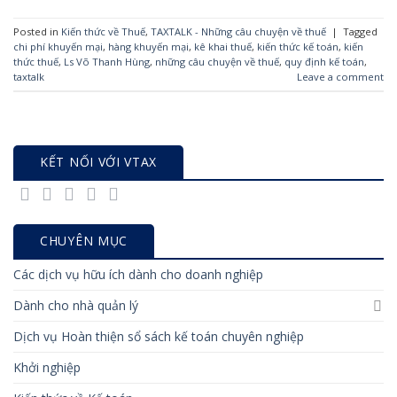
Posted in
Kiến thức về Thuế
,
TAXTALK - Những câu chuyện về thuế
|
Tagged
chi phí khuyến mại
,
hàng khuyến mại
,
kê khai thuế
,
kiến thức kế toán
,
kiến
thức thuế
,
Ls Võ Thanh Hùng
,
những câu chuyện về thuế
,
quy định kế toán
,
taxtalk
Leave a comment
KẾT NỐI VỚI VTAX
CHUYÊN MỤC
Các dịch vụ hữu ích dành cho doanh nghiệp
Dành cho nhà quản lý
Dịch vụ Hoàn thiện sổ sách kế toán chuyên nghiệp
Khởi nghiệp