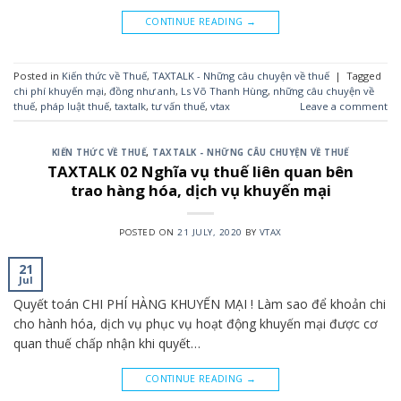
CONTINUE READING
→
Posted in
Kiến thức về Thuế
,
TAXTALK - Những câu chuyện về thuế
|
Tagged
chi phí khuyến mại
,
đồng như anh
,
Ls Võ Thanh Hùng
,
những câu chuyện về
thuế
,
pháp luật thuế
,
taxtalk
,
tư vấn thuế
,
vtax
Leave a comment
KIẾN THỨC VỀ THUẾ
,
TAXTALK - NHỮNG CÂU CHUYỆN VỀ THUẾ
TAXTALK 02 Nghĩa vụ thuế liên quan bên
trao hàng hóa, dịch vụ khuyến mại
POSTED ON
21 JULY, 2020
BY
VTAX
21
Jul
Quyết toán CHI PHÍ HÀNG KHUYẾN MẠI ! Làm sao để khoản chi
cho hành hóa, dịch vụ phục vụ hoạt động khuyến mại được cơ
quan thuế chấp nhận khi quyết…
CONTINUE READING
→