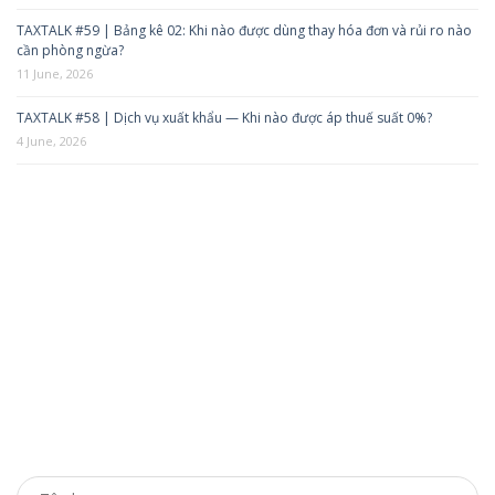
TAXTALK #59 | Bảng kê 02: Khi nào được dùng thay hóa đơn và rủi ro nào
cần phòng ngừa?
11 June, 2026
TAXTALK #58 | Dịch vụ xuất khẩu — Khi nào được áp thuế suất 0%?
4 June, 2026
ĐĂNG KÝ TƯ VẤN
Bạn chỉ cần để lại thông tin, chúng tôi sẽ chủ động liên
hệ hỗ trợ