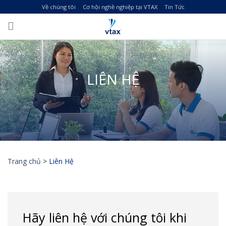
Skip
Về chúng tôi
Cơ hội nghề nghiệp tại VTAX
Tin Tức
to
content
LIÊN HỆ
Trang chủ
>
Liên Hệ
Hãy liên hệ với chúng tôi khi