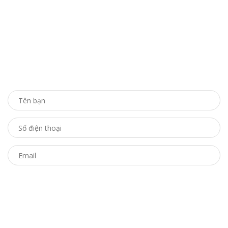
ĐĂNG KÝ TƯ VẤN
Bạn chỉ cần để lại thông tin, chúng tôi sẽ chủ động liên
hệ hỗ trợ