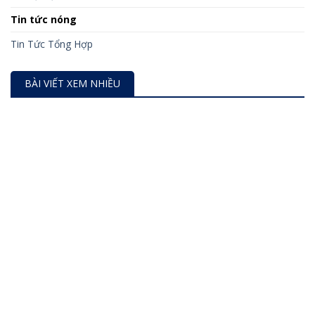
Tin tức nóng
Tin Tức Tổng Hợp
BÀI VIẾT XEM NHIỀU
Cách tra cứu mẫu dấu doanh nghiệp