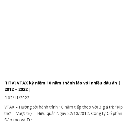
Chip Cho Người Đại Diện Pháp Luật Trước
31/03/2023
[HTV] VTAX kỷ niệm 10 năm thành lập với nhiều dấu ấn |
2012 – 2022 |
02/11/2022
VTAX – Hướng tới hành trình 10 năm tiếp theo với 3 giá trị: “Kịp
thời – Vượt trội – Hiệu quả” Ngày 22/10/2012, Công ty Cổ phần
Đào tạo và Tư...