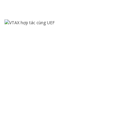
TAXTALK #16: LUÂN CHUYỂN HÀNG HÓA NỘI BỘ –
HIỂU ĐÚNG, LÀM ĐÚNG, TRÁNH RỦI RO! | VTAX
VTAX KÝ MOU CHÍNH THỨC HỢP TÁC VỚI
TRƯỜNG ĐẠI HỌC KINH TẾ TÀI CHÍNH (UEF)