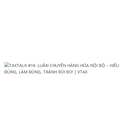
VTAX CHÍNH THỨC VẬN HÀNH VĂN PHÒNG ĐẠI
DIỆN TẠI PHƯỜNG SÀI GÒN, TP. HCM | Từ
08/01/2026