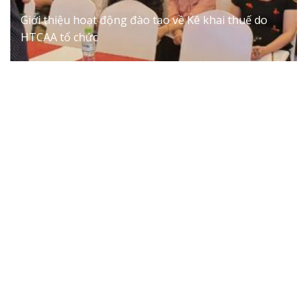
Giới thiệu hoạt động đào tạo về Kê khai thuế do
HTCAA tổ chức
VTAX vinh dự đón nhận Giấy khen của Hội Tư vấn
Thuế Việt Nam (VTCA)