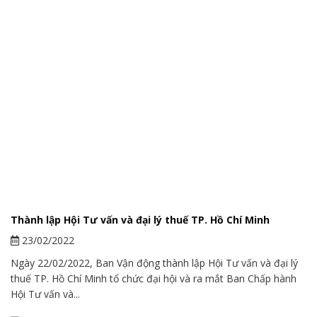
Hướng dẫn xác định HHDV được giảm thuế GTGT
từ 10% xuống 8% trong năm 2022 theo Nghị định
15/2022/NĐ-CP | Taxtalk
Thành lập Hội Tư vấn và đại lý thuế TP. Hồ Chí Minh
23/02/2022
Ngày 22/02/2022, Ban Vận động thành lập Hội Tư vấn và đại lý
thuế TP. Hồ Chí Minh tổ chức đại hội và ra mắt Ban Chấp hành
Hội Tư vấn và...