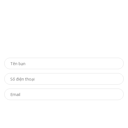
ĐĂNG KÝ TƯ VẤN
Bạn chỉ cần để lại thông tin, chúng tôi sẽ chủ động liên
hệ hỗ trợ