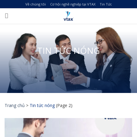
Skip
Về chúng tôi
Cơ hội nghề nghiệp tại VTAX
Tin Tức
to
content
TIN TỨC NÓNG
Trang chủ
>
Tin tức nóng
(Page 2)