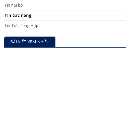
Tin nội bộ
Tin tức nóng
Tin Tức Tổng Hợp
BÀI VIẾT XEM NHIỀU
Cách tra cứu mẫu dấu doanh nghiệp