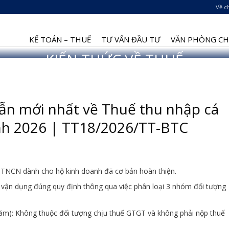
Về c
KẾ TOÁN – THUẾ
TƯ VẤN ĐẦU TƯ
VĂN PHÒNG CHI
KIẾN THỨC VỀ THUẾ
 cảnh thế giới không ngừng biến đổi như hiện nay đòi hỏi bề dày kin
một cách sáng suốt nhất để tự tin phát triển doanh nghiệp
n mới nhất về Thuế thu nhập cá
nh 2026 | TT18/2026/TT-BTC
 TNCN dành cho hộ kinh doanh đã cơ bản hoàn thiện.
vận dụng đúng quy định thông qua việc phân loại 3 nhóm đối tượng
ăm): Không thuộc đối tượng chịu thuế GTGT và không phải nộp thuế