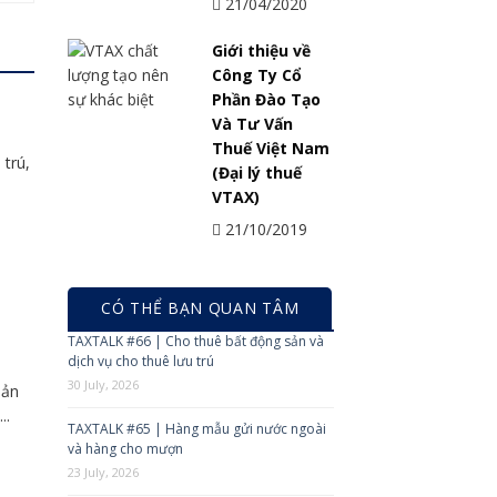
21/04/2020
Giới thiệu về
Công Ty Cổ
Phần Đào Tạo
Và Tư Vấn
Thuế Việt Nam
trú,
(Đại lý thuế
VTAX)
21/10/2019
CÓ THỂ BẠN QUAN TÂM
TAXTALK #66 | Cho thuê bất động sản và
dịch vụ cho thuê lưu trú
30 July, 2026
iản
..
TAXTALK #65 | Hàng mẫu gửi nước ngoài
và hàng cho mượn
23 July, 2026