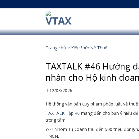
Skip
to
content
Trang chủ
>
Kiến thức về Thuế
Để đạt được các mục tiêu về thuế trong bối
TAXTALK #46 Hướng dẫ
nhân cho Hộ kinh doa
12/03/2026
Hệ thống văn bản quy phạm pháp luật về thuế
TAXTALK Tập 46
mang đến cho bạn ý hiểu để 
trọng tâm:
???? Nhóm 1 (Doanh thu đến 500 triệu đồng/n
TNCN.