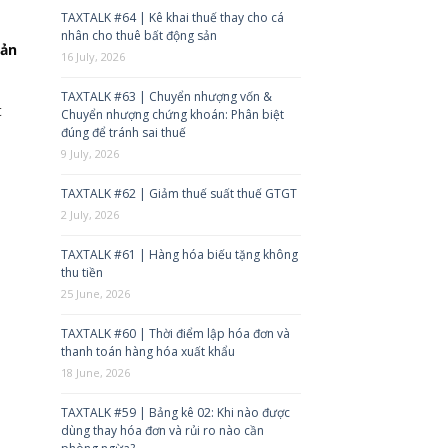
TAXTALK #64 | Kê khai thuế thay cho cá
nhân cho thuê bất động sản
sản
16 July, 2026
TAXTALK #63 | Chuyển nhượng vốn &
t
Chuyển nhượng chứng khoán: Phân biệt
đúng để tránh sai thuế
9 July, 2026
TAXTALK #62 | Giảm thuế suất thuế GTGT
2 July, 2026
TAXTALK #61 | Hàng hóa biếu tặng không
thu tiền
25 June, 2026
TAXTALK #60 | Thời điểm lập hóa đơn và
thanh toán hàng hóa xuất khẩu
18 June, 2026
TAXTALK #59 | Bảng kê 02: Khi nào được
dùng thay hóa đơn và rủi ro nào cần