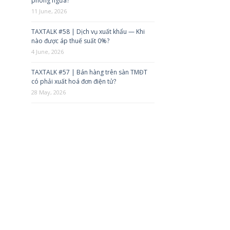
phòng ngừa?
11 June, 2026
TAXTALK #58 | Dịch vụ xuất khẩu — Khi
nào được áp thuế suất 0%?
4 June, 2026
TAXTALK #57 | Bán hàng trên sàn TMĐT
có phải xuất hoá đơn điện tử?
28 May, 2026