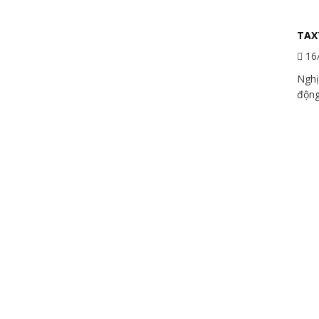
TAXT
16
Nghị
động