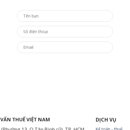
 VẤN THUẾ VIỆT NAM
DỊCH VỤ
(Phường 13, Q.Tân Bình cũ), TP. HCM
Kế toán - thuế