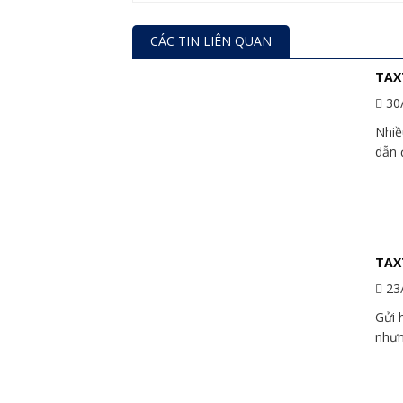
CÁC TIN LIÊN QUAN
TAXT
30
Nhiề
dẫn 
TAX
23
Gửi 
nhưn