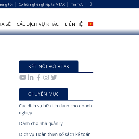
húng tôi
Cơ hội nghề nghiệp tại VTAX
Tin Tức
A SẺ
CÁC DỊCH VỤ KHÁC
LIÊN HỆ
h nghiệm và khả năng dự đoán. Hãy quyết định
KẾT NỐI VỚI VTAX
CHUYÊN MỤC
Các dịch vụ hữu ích dành cho doanh
nghiệp
Dành cho nhà quản lý
Dịch vụ Hoàn thiện sổ sách kế toán