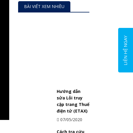
BÀI VIẾT XEM NHIỀU
LIÊN HỆ NGAY
Cách tra cứu mẫu dấu doanh
nghiệp
Hướng dẫn
sửa Lỗi truy
cập trang Thuế
điện tử (ETAX)
07/05/2020
Cách tra cứu