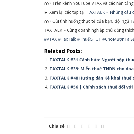
???? Trên kênh YouTube VTAX và các nền tảng 
► Xem lại các tập tại:
TAXTALK – Những câu c
???? Gửi tình huống thực tế của bạn, đội ngũ 
TAXTALK – Cùng doanh nghiệp chủ động thích ứ
#VTAX
#TaxTalk
#ThuếGTGT
#ChoMượnTàiS
Related Posts:
TAXTALK #31 Cảnh báo: Người nộp thuế
TAXTALK #39: Miễn thuế TNDN cho doan
TAXTALK #48 Hướng dẫn Kê khai thuế d
TAXTALK #56 | Chính sách thuế đối với
Chia sẻ