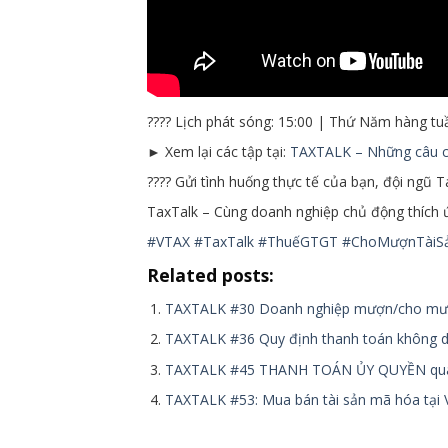
???? Lịch phát sóng: 15:00 | Thứ Năm hàng tu
► Xem lại các tập tại:
TAXTALK – Những câu c
???? Gửi tình huống thực tế của bạn, đội ngũ T
TaxTalk – Cùng doanh nghiệp chủ động thích ứ
#VTAX
#TaxTalk
#ThuếGTGT
#ChoMượnTàiS
Related posts:
TAXTALK #30 Doanh nghiệp mượn/cho mượn
TAXTALK #36 Quy định thanh toán không dù
TAXTALK #45 THANH TOÁN ỦY QUYỀN qua tài
TAXTALK #53: Mua bán tài sản mã hóa tại 