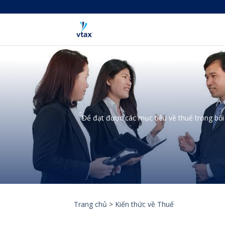
Skip
to
content
Để đạt được các mục tiêu về thuế trong bối
Trang chủ
>
Kiến thức về Thuế