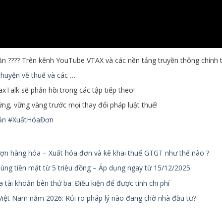
ần ???? Trên kênh YouTube VTAX và các nền tảng truyền thông chính 
huyện về thuế và các …
axTalk sẽ phản hồi trong các tập tiếp theo!
ng, vững vàng trước mọi thay đổi pháp luật thuế!
ản
#XuấtHóaĐơn
 hàng hóa – Xuất hóa đơn và kê khai thuế GTGT như thế nào ?
ng tiền mặt từ 5 triệu đồng – Áp dụng ngay từ 15/12/2025
 khoản bên thứ ba: Điều kiện để được tính chi phí
Việt Nam năm 2026: Rủi ro pháp lý nào đang chờ nhà đầu tư?