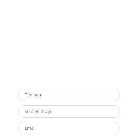
ĐĂNG KÝ TƯ VẤN
Bạn chỉ cần để lại thông tin, chúng tôi sẽ
chủ động liên hệ hỗ trợ