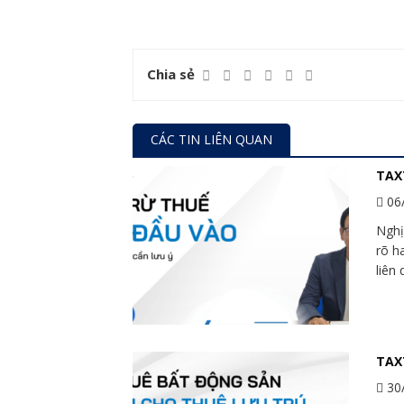
Chia sẻ
CÁC TIN LIÊN QUAN
TAX
06
Nghị
rõ h
liên 
TAXT
30