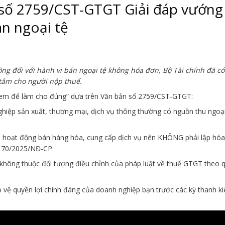
số 2759/CST-GTGT Giải đáp vướng
n ngoại tệ
ng đối với hành vi bán ngoại tệ không hóa đơn, Bộ Tài chính đã có
tâm cho người nộp thuế.
em để làm cho đúng” dựa trên Văn bản số 2759/CST-GTGT:
ghiệp sản xuất, thương mại, dịch vụ thông thường có nguồn thu ngoại
là hoạt động bán hàng hóa, cung cấp dịch vụ nên KHÔNG phải lập hó
h 70/2025/NĐ-CP
không thuộc đối tượng điều chỉnh của pháp luật về thuế GTGT theo 
 vệ quyền lợi chính đáng của doanh nghiệp bạn trước các kỳ thanh k