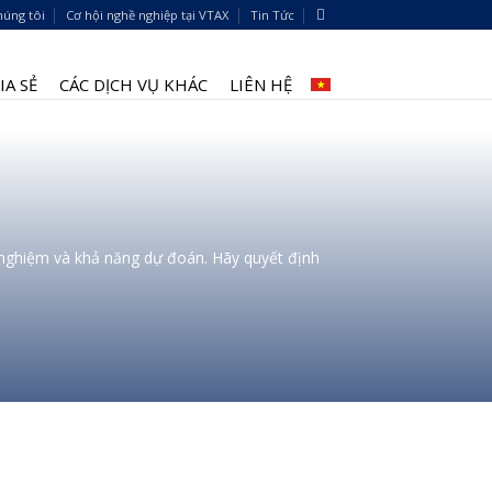
húng tôi
Cơ hội nghề nghiệp tại VTAX
Tin Tức
A SẺ
CÁC DỊCH VỤ KHÁC
LIÊN HỆ
h nghiệm và khả năng dự đoán. Hãy quyết định