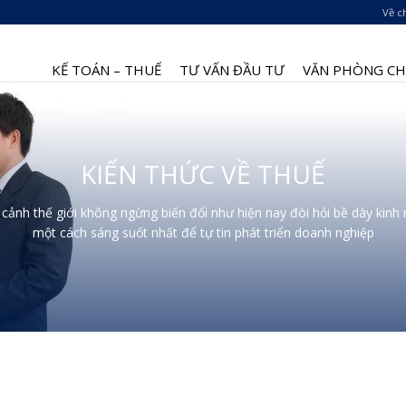
Về c
KẾ TOÁN – THUẾ
TƯ VẤN ĐẦU TƯ
VĂN PHÒNG CHI
KIẾN THỨC VỀ THUẾ
 cảnh thế giới không ngừng biến đổi như hiện nay đòi hỏi bề dày kin
một cách sáng suốt nhất để tự tin phát triển doanh nghiệp