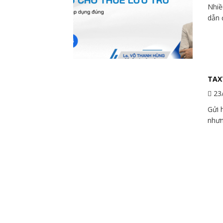
Nhiề
dẫn 
TAX
23
Gửi 
nhưn