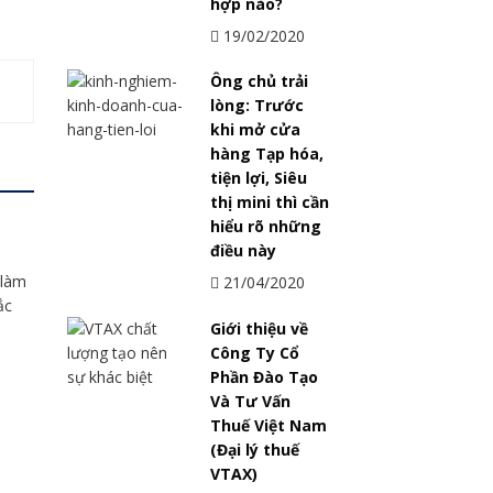
hợp nào?
19/02/2020
Ông chủ trải
lòng: Trước
khi mở cửa
hàng Tạp hóa,
tiện lợi, Siêu
thị mini thì cần
hiểu rõ những
điều này
 làm
21/04/2020
ắc
Giới thiệu về
Công Ty Cổ
Phần Đào Tạo
Và Tư Vấn
Thuế Việt Nam
(Đại lý thuế
VTAX)