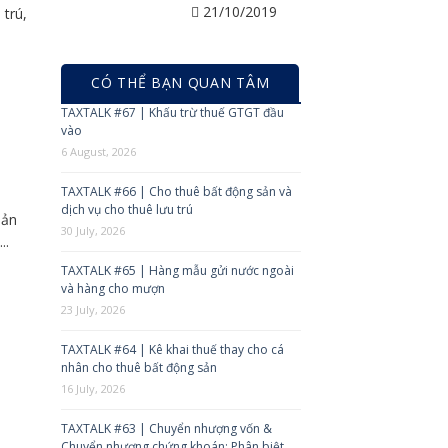
21/10/2019
trú,
CÓ THỂ BẠN QUAN TÂM
TAXTALK #67 | Khấu trừ thuế GTGT đầu
vào
6 August, 2026
TAXTALK #66 | Cho thuê bất động sản và
dịch vụ cho thuê lưu trú
iản
30 July, 2026
..
TAXTALK #65 | Hàng mẫu gửi nước ngoài
và hàng cho mượn
23 July, 2026
TAXTALK #64 | Kê khai thuế thay cho cá
nhân cho thuê bất động sản
16 July, 2026
TAXTALK #63 | Chuyển nhượng vốn &
Chuyển nhượng chứng khoán: Phân biệt