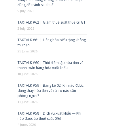
đúng để tránh sai thuế
9 July, 2026
TAXTALK #62 | Giảm thuế suất thuế GTGT
2 July, 2026
TAXTALK #61 | Hàng hóa biếu tặng không
thu tiền
25 June, 2026
TAXTALK #60 | Thời điểm lập hóa đơn và
thanh toán hàng hóa xuất khẩu
18 June, 2026
TAXTALK #59 | Bảng kê 02: Khi nào được
dùng thay hóa đơn và rủi ro nào cần
phòng ngừa?
11 June, 2026
TAXTALK #58 | Dịch vụ xuất khẩu — Khi
nào được áp thuế suất 0%?
4 June, 2026