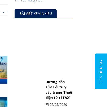
Tin Tức Tổng Hợp
mment
BÀI VIẾT XEM NHIỀU
Cách tra cứu mẫu dấu doanh
LIÊN HỆ NGAY
nghiệp
Hướng dẫn
sửa Lỗi truy
cập trang Thuế
điện tử (ETAX)
07/05/2020