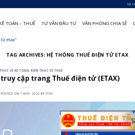
Về c
KẾ TOÁN – THUẾ
TƯ VẤN ĐẦU TƯ
VĂN PHÒNG CHIA SẺ
 tử etax"
TAG ARCHIVES:
HỆ THỐNG THUẾ ĐIỆN TỬ ETAX
 THỨC VỀ KẾ TOÁN
,
KIẾN THỨC VỀ THUẾ
truy cập trang Thuế điện tử (ETAX)
POSTED ON
7 MAY, 2020
BY
VTAX