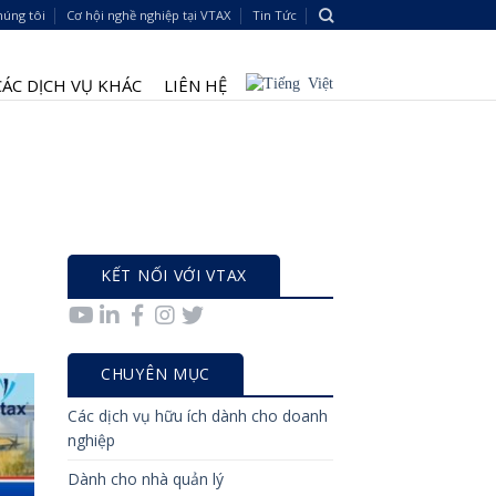
húng tôi
Cơ hội nghề nghiệp tại VTAX
Tin Tức
CÁC DỊCH VỤ KHÁC
LIÊN HỆ
KẾT NỐI VỚI VTAX
CHUYÊN MỤC
Các dịch vụ hữu ích dành cho doanh
nghiệp
Dành cho nhà quản lý