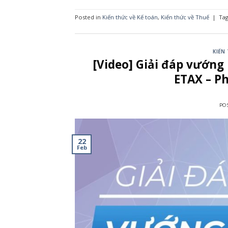
Posted in
Kiến thức về Kế toán
,
Kiến thức về Thuế
|
Ta
KIẾN
[Video] Giải đáp vướng
ETAX – Ph
PO
22
Feb