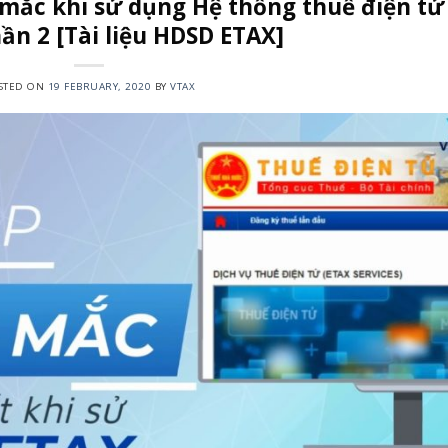
 mắc khi sử dụng Hệ thống thuế điện tử
ần 2 [Tài liệu HDSD ETAX]
STED ON
19 FEBRUARY, 2020
BY
VTAX