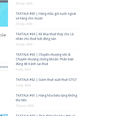
30 July, 2026
TAXTALK #65 | Hàng mẫu gửi nước ngoài
và hàng cho mượn
23 July, 2026
TAXTALK #64 | Kê khai thuế thay cho cá
 của
nhân cho thuê bất động sản
16 July, 2026
TAXTALK #63 | Chuyển nhượng vốn &
Chuyển nhượng chứng khoán: Phân biệt
đúng để tránh sai thuế
mment
9 July, 2026
TAXTALK #62 | Giảm thuế suất thuế GTGT
2 July, 2026
TAXTALK #61 | Hàng hóa biếu tặng không
thu tiền
25 June, 2026
TAXTALK #60 | Thời điểm lập hóa đơn và