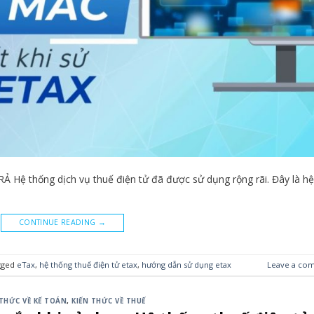
 thống dịch vụ thuế điện tử đã được sử dụng rộng rãi. Đây là hệ
CONTINUE READING
→
gged
eTax
,
hệ thống thuế điện tử etax
,
hướng dẫn sử dụng etax
Leave a co
 THỨC VỀ KẾ TOÁN
,
KIẾN THỨC VỀ THUẾ