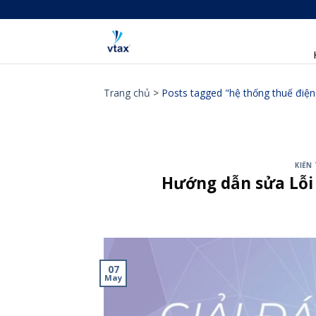
Skip
to
content
Trang chủ
>
Posts tagged "hệ thống thuế điện
KIẾN
Hướng dẫn sửa Lỗi 
07
May