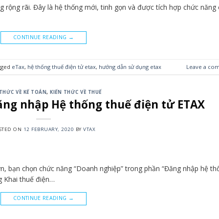
 rộng rãi. Đây là hệ thống mới, tinh gọn và được tích hợp chức năng
CONTINUE READING
→
gged
eTax
,
hệ thống thuế điện tử etax
,
hướng dẫn sử dụng etax
Leave a co
 THỨC VỀ KẾ TOÁN
,
KIẾN THỨC VỀ THUẾ
ăng nhập Hệ thống thuế điện tử ETAX
STED ON
12 FEBRUARY, 2020
BY
VTAX
v.vn, bạn chọn chức năng “Doanh nghiệp” trong phần “Đăng nhập hệ th
g Khai thuế điện…
CONTINUE READING
→