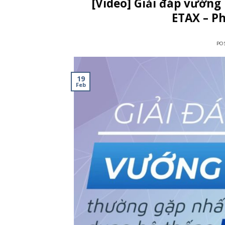
[Video] Giải đáp vướng
ETAX – Ph
PO
19
Feb