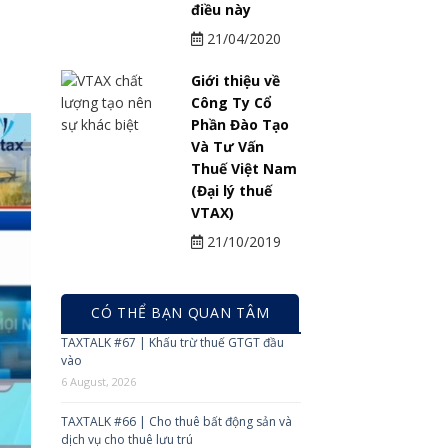
điều này
21/04/2020
Giới thiệu về
Công Ty Cổ
Phần Đào Tạo
Và Tư Vấn
Thuế Việt Nam
(Đại lý thuế
VTAX)
21/10/2019
CÓ THỂ BẠN QUAN TÂM
TAXTALK #67 | Khấu trừ thuế GTGT đầu
vào
6 August, 2026
TAXTALK #66 | Cho thuê bất động sản và
dịch vụ cho thuê lưu trú