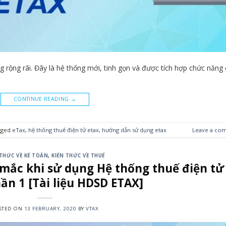
 rộng rãi. Đây là hệ thống mới, tinh gọn và được tích hợp chức năng
CONTINUE READING
→
gged
eTax
,
hệ thống thuế điện tử etax
,
hướng dẫn sử dụng etax
Leave a co
 THỨC VỀ KẾ TOÁN
,
KIẾN THỨC VỀ THUẾ
 mắc khi sử dụng Hệ thống thuế điện tử
ần 1 [Tài liệu HDSD ETAX]
STED ON
13 FEBRUARY, 2020
BY
VTAX