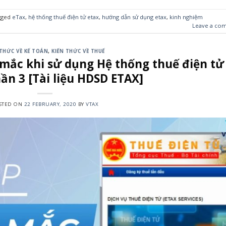
gged
eTax
,
hệ thống thuế điện tử etax
,
hướng dẫn sử dụng etax
,
kinh nghiệm
Leave a co
 THỨC VỀ KẾ TOÁN
,
KIẾN THỨC VỀ THUẾ
 mắc khi sử dụng Hệ thống thuế điện tử
ần 3 [Tài liệu HDSD ETAX]
STED ON
22 FEBRUARY, 2020
BY
VTAX